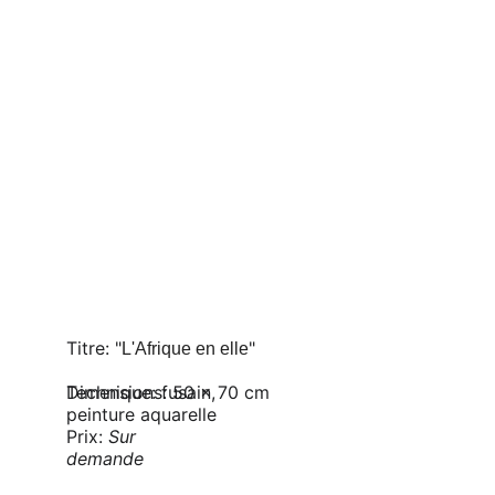
Titre: "
"
L'Afrique en elle
Technique: fusain, 
Dimensions: 50 x 70 cm
peinture aquarelle
Prix: 
Sur 
demande