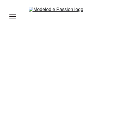
L'Afrique en elle
" Le regard profond et envoûtant de la 
jeune femme semble traverser le silence, 
empreint d’une fierté tranquille et d’une 
sagesse ancestrale."